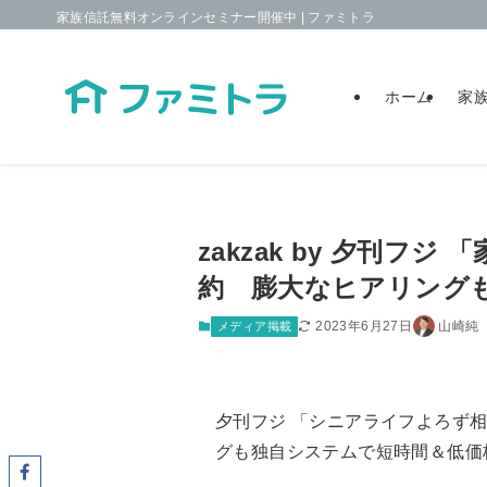
家族信託無料オンラインセミナー開催中 | ファミトラ
ホーム
家
zakzak by 夕刊
約 膨大なヒアリング
2023年6月27日
山崎純
メディア掲載
夕刊フジ 「シニアライフよろず
グも独自システムで短時間＆低価格を