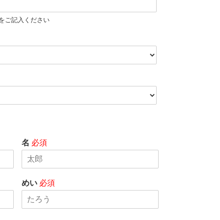
をご記入ください
名
必須
めい
必須