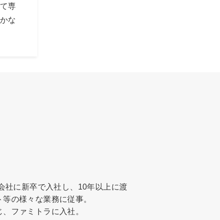
いて専
のかな
会社に新卒で入社し、10年以上に渡
ト等の様々な業務に従事。
じ、ファミトラに入社。