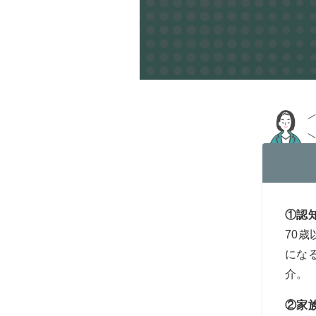
①認
70
にな
介。
②家