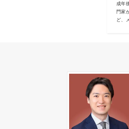
成年
門家
ど、