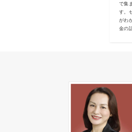
で集
す。
がわ
金の