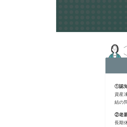
①認
資産
結の
②
老
長期