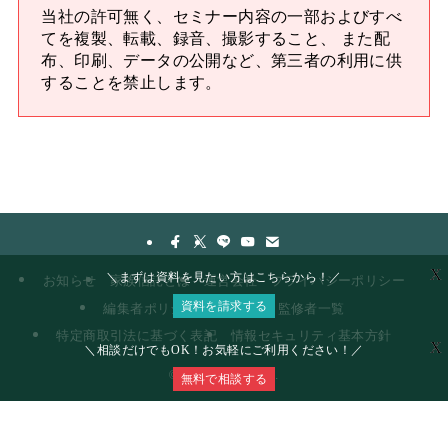
当社の許可無く、セミナー内容の一部およびすべ
てを複製、転載、録音、撮影すること、 また配
布、印刷、データの公開など、第三者の利用に供
することを禁止します。
X
＼まずは資料を見たい方はこちらから！／
お知らせ
家族信託とは
運営会社
プライバシーポリシー
資料を請求する
編集者ポリシー
著者一覧
監修者一覧
特定商取引法に基づく表記
情報セキュリティ基本方針
X
＼相談だけでもOK！お気軽にご利用ください！／
©
2025 famitra Inc.
無料で相談する