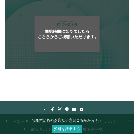
X
＼まずは資料を見たい方はこちらから！／
お知らせ
家族信託とは
運営会社
プライバシーポリシー
資料を請求する
編集者ポリシー
著者一覧
監修者一覧