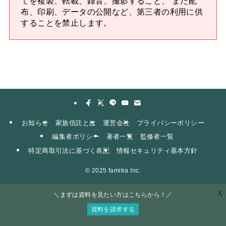
てを複製、転載、録音、撮影すること、 また配
布、印刷、データの公開など、第三者の利用に供
することを禁止します。
お知らせ
家族信託とは
運営会社
プライバシーポリシー
編集者ポリシー
著者一覧
監修者一覧
特定商取引法に基づく表記
情報セキュリティ基本方針
©
2025 famitra Inc.
X
＼まずは資料を見たい方はこちらから！／
資料を請求する