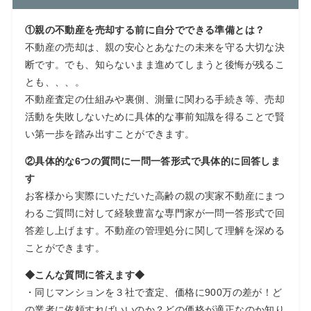
①親の不動産を売却する前に自分でできる準備とは？
不動産の売却は、親の安心とあなたの未来を守る大切な決
断です。でも、知らないまま進めてしまうと後悔が残るこ
とも、、、。
不動産査定の仕組みや裏側、測量に関わる手続き等、売却
活動を失敗しないために具体的な事前知識を得ることで賢
い第一歩を踏み出すことができます。
②具体的な6つの質問に一問一答形式で具体的に回答しま
す
お客様から実際にいただいた高齢の親の実家不動産にまつ
わるご質問に対して経験豊富な専門家が一問一答形式で回
答差し上げます。不動産の管理処分に関して理解を深める
ことができます。
◆こんな質問に答えます◆
・同じマンションを３社で査定、価格に900万の差が！ど
の業者に依頼すればいいのか？どの価格が適正なのか知り