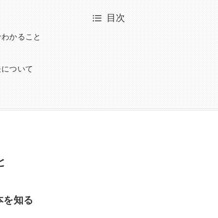
目次
でわかること
法について
と
本を知る