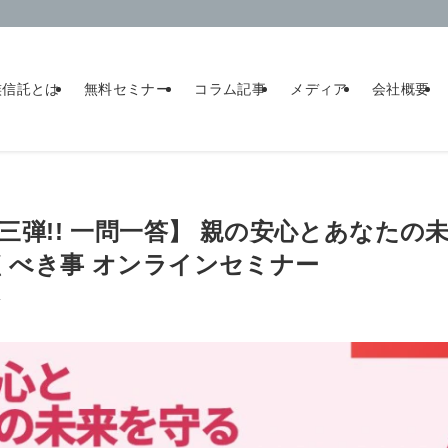
族信託とは
無料セミナー
コラム記事
メディア
会社概要
】【第三弾!! 一問一答】 親の安心とあなた
くべき事 オンラインセミナー
子