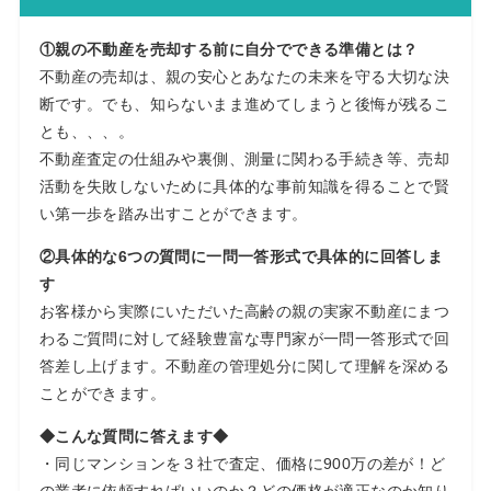
①親の不動産を売却する前に自分でできる準備とは？
不動産の売却は、親の安心とあなたの未来を守る大切な決
断です。でも、知らないまま進めてしまうと後悔が残るこ
とも、、、。
不動産査定の仕組みや裏側、測量に関わる手続き等、売却
活動を失敗しないために具体的な事前知識を得ることで賢
い第一歩を踏み出すことができます。
②具体的な6つの質問に一問一答形式で具体的に回答しま
す
お客様から実際にいただいた高齢の親の実家不動産にまつ
わるご質問に対して経験豊富な専門家が一問一答形式で回
答差し上げます。不動産の管理処分に関して理解を深める
ことができます。
◆こんな質問に答えます◆
・同じマンションを３社で査定、価格に900万の差が！ど
の業者に依頼すればいいのか？どの価格が適正なのか知り