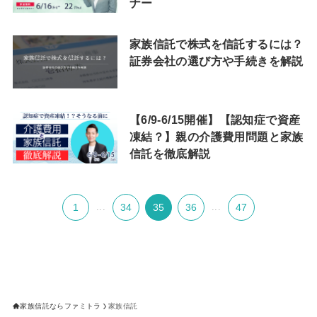
ナー
家族信託で株式を信託するには？
証券会社の選び方や手続きを解説
【6/9-6/15開催】【認知症で資産
凍結？】親の介護費用問題と家族
信託を徹底解説
1
...
34
35
36
...
47
家族信託ならファミトラ
家族信託