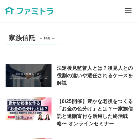
家族信託
– tag –
法定後見監督人とは？後見人との
役割の違いや選任されるケースを
解説
【6/25開催】豊かな老後をつくる
「お金の色分け」とは？〜家族信
託と遺贈寄付を活用した終活戦
略〜 オンラインセミナー