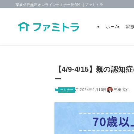
家族信託無料オンラインセミナー開催中 | ファミトラ
ホーム
家
【4/9-4/15】親の
ー
2024年4月16日
三橋 克仁
セミナー