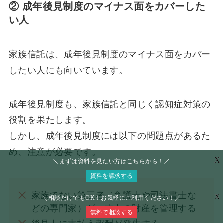
② 成年後見制度のマイナス面をカバーした
い人
家族信託は、成年後見制度のマイナス面をカバー
したい人にも向いています。
成年後見制度も、家族信託と同じく認知症対策の
役割を果たします。
しかし、成年後見制度には以下の問題点があるた
め、注意が必要です。
X
＼まずは資料を見たい方はこちらから！／
資料を請求する
家族でない第三者（弁護士や司法書士な
X
＼相談だけでもOK！お気軽にご利用ください！／
どの専門家）が、本人の財産を管理する
無料で相談する