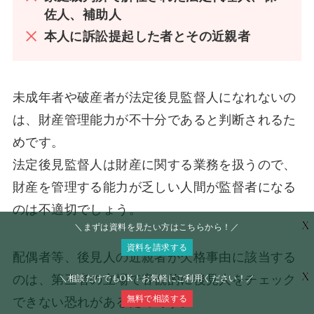
佐人、補助人
本人に訴訟提起した者とその近親者
未成年者や破産者が法定後見監督人になれないの
は、財産管理能力が不十分であると判断されるた
めです。
法定後見監督人は財産に関する業務を扱うので、
財産を管理する能力が乏しい人間が監督者になる
のは不適切でしょう。
X
＼まずは資料を見たい方はこちらから！／
資料を請求する
配偶者等、後見人の近親者が欠格事由に該当する
X
のは、第三者の立場で客観的に後見人をチェック
＼相談だけでもOK！お気軽にご利用ください！／
無料で相談する
できない恐れがあるためです。