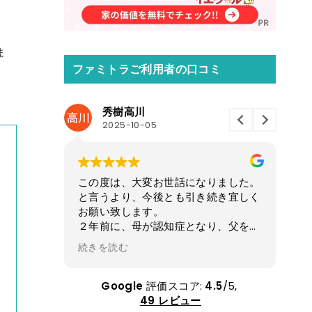
ま
ファミトラご利用者の口コミ
秀樹高川
2025-10-05
この度は、大変お世話になりました。
この
い。
と言うより、今後とも引き続き宜しく
口座
してるから
お願い致します。
た。
。
２年前に、母が認知症となり、父をサ
今後
数を水増し
ポートして来ましたが、父も廃業し、
稿さ
続きを読む
続き
捨て。そん
母が施設に入ってからは父も物忘れが
父を
。
多くなり、様々な出来事がおきまし
た8
小してるか
た。昨年末からは通院や介護申請等の
と…
Google
評価スコア:
4.5
/5,
る会社では
手続きで色々な方に助けて頂きまし
前も
49 レビュー