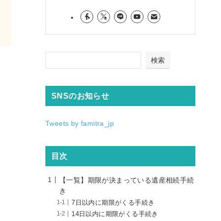
すが
ら少
があ
は思
のリ
長生
検索
す。
SNSのお知らせ
Tweets by famitra_jp
目次
【一覧】期限が決まっている遺産相続手続
き
7日以内に期限がくる手続き
14日以内に期限がくる手続き