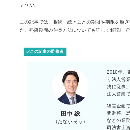
ょうか。
この記事では、相続手続きごとの期限や期限を過ぎ
た、熟慮期間の伸長方法についても詳しく解説して
この記事の監修者
2010年
り法人営
務に従事
法人営業
経営企画
田中 総
間調整、
などの業
（たなか そう）
司法書士資