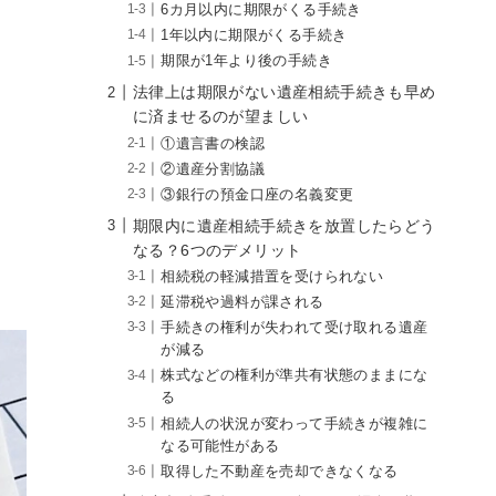
6カ月以内に期限がくる手続き
1年以内に期限がくる手続き
期限が1年より後の手続き
法律上は期限がない遺産相続手続きも早め
に済ませるのが望ましい
①遺言書の検認
②遺産分割協議
③銀行の預金口座の名義変更
期限内に遺産相続手続きを放置したらどう
なる？6つのデメリット
相続税の軽減措置を受けられない
延滞税や過料が課される
手続きの権利が失われて受け取れる遺産
が減る
株式などの権利が準共有状態のままにな
る
相続人の状況が変わって手続きが複雑に
なる可能性がある
取得した不動産を売却できなくなる