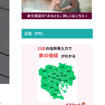
広告（PR）
し