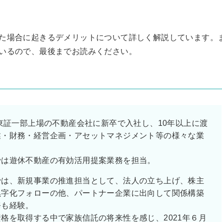
た場合に起きるデメリットについて詳しく解説しています。
いるので、最後までお読みください。
misono
2026-06-15
、東証一部上場の不動産会社に新卒で入社し、10年以上に渡
おすすめしません。
業・財務・経営企画・アセットマネジメント等の様々な業
人を物や金としか見ていな
。
最初は丁寧な対応で良い顔
騙されました。気をつけて
では遊休不動産の有効活用提案業務を担当。
業務委託や非正規で従業員
続きを読む
では、新規事業の推進担当として、法人の立ち上げ、株主
して表面を取り繕って使い
な会社は成長しないですよ
黒字化フォローの他、パートナー企業に出向して関係構築
5年後はなくなってるか縮
務も経験。
分かりませんが、安心でき
格を取得する中で家族信託の将来性を感じ、2021年６月