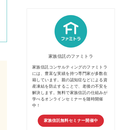
た。
会話
しかしながら、親の資産管理について
設の
は中々進められない状況でしたが、家
の預
族信託を知りファミトラさんにご相談
結に
させて頂くことになりました。
知り
当初は半信半疑の所もありましたが、
どう
特にご担当頂いた阿部様には、些細な
高そ
疑問にも、家族間の問題にも一つ一つ
る所
丁寧な対応を頂き、進めて行ける確信
ファ
を持つ事が出来ました。本当にありが
求、
家族信託のファミトラ
とうございました。
伺い
家族信託コンサルティングのファミトラ
ご相談から２ヶ月余りで家族信託も成
する
立し、不安を一掃することが出来まし
女性
には、豊富な実績を持つ専門家が多数在
た。何より、いつでも相談できる心強
お答
籍しています。親の認知症などによる資
い味方がファミトラさんであり、これ
も抑
産凍結を防止することで、老後の不安を
までご担当頂いた皆様です。繰り返し
認知
解決します。無料で家族信託の仕組みが
になりますが、今後ともどうぞ宜しく
進め
学べるオンラインセミナーを随時開催
お願い致します。
言う
中！
担当
かっ
家族信託無料セミナー開催中
りま
物忘