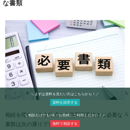
な書類
X
＼まずは資料を見たい方はこちらから！／
資料を請求する
相続を理由とする株式の名義変更手続きに必要な
X
＼相談だけでもOK！お気軽にご利用ください！／
書類は次の通りです。
無料で相談する