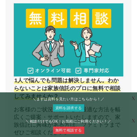
1人で悩んでも問題は解決しません。わか
らないことは家族信託のプロに無料で相談
してみませんか？
X
＼まずは資料を見たい方はこちらから！／
資料を請求する
お客様のご状況に合わせて最適な方法を幅
広くご提案・サポートいたしますので、家
X
＼相談だけでもOK！お気軽にご利用ください！／
族信託に興味がある方は、ファミトラまで
無料で相談する
ぜひご相談ください。