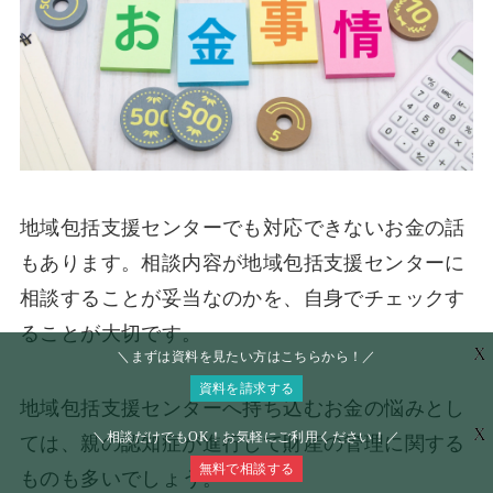
地域包括支援センターでも対応できないお金の話
もあります。相談内容が地域包括支援センターに
相談することが妥当なのかを、自身でチェックす
ることが大切です。
X
＼まずは資料を見たい方はこちらから！／
資料を請求する
地域包括支援センターへ持ち込むお金の悩みとし
X
＼相談だけでもOK！お気軽にご利用ください！／
ては、親の認知症が進行して財産の管理に関する
無料で相談する
ものも多いでしょう。