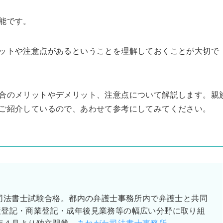
5年後はなくなってるか縮小してるか
た。昨年末か
分かりませんが、安心できる会社では
手続きで色々
能です。
ないと感じました。
た。
しかしながら
は中々進めら
ットや注意点があるということを理解しておくことが大切で
族信託を知り
させて頂くこ
当初は半信半
特にご担当頂
合のメリットやデメリット、注意点について解説します。親
疑問にも、家
丁寧な対応を
ご紹介しているので、あわせて参考にしてみてください。
を持つ事が出
とうございま
ご相談から２
立し、不安を
た。何より、
い味方がファ
までご担当頂
になりますが
、司法書士試験合格。都内の弁護士事務所内で弁護士と共同
お願い致しま
産登記・商業登記・成年後見業務等の幅広い分野に取り組