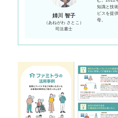
む。202
知識と技
ビスを提
姉川 智子
母。
（あねがわ さとこ）
司法書士