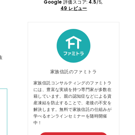
らは通院や介護申請等の
と…。認知症と診断されましたが入
Google
評価スコア:
4.5
/5,
な方に助けて頂きまし
前も退院後もATM操作はできますし
49 レビュー
会話も成り立っています。退院後は
、親の資産管理について
設のお世話になっていますので、将
れない状況でしたが、家
の預貯金の管理が不安でした。口座
ファミトラさんにご相談
結について調べていた所、親子信託
とになりました。
知りました。ネットで自分達で可能
疑の所もありましたが、
どうか調べましたがかなりハードル
いた阿部様には、些細な
高そうと判断、妹と相談しお願いで
族
族間の問題にも一つ一つ
る所を探す事になりました。
頂き、進めて行ける確信
ファミトラさんともう一社に資料請
来ました。本当にありが
求、両社の担当者と個別に面談し話
家族信託のファミトラ
した。
伺いました。ファミトラさんにお願
家族信託コンサルティングのファミトラ
ヶ月余りで家族信託も成
する決め手になったのは、担当の方
一掃することが出来まし
女性で話しやすく質問事項にも的確
には、豊富な実績を持つ専門家が多数在
いつでも相談できる心強
お答え頂けた事、リモート面談で費
籍しています。親の認知症などによる資
ミトラさんであり、これ
も抑えられる事です。
産凍結を防止することで、老後の不安を
いた皆様です。繰り返し
認知症と診断されているので契約ま
解決します。無料で家族信託の仕組みが
、今後ともどうぞ宜しく
進めるのか、母が親子信託をしない
学べるオンラインセミナーを随時開催
す。
言うかも…不安と隣合わせでしたが
中！
担当者が女性でしたので母も警戒し
かったのかもしれません。私達も助