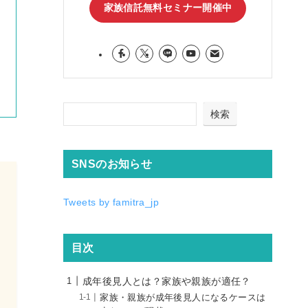
家族信託無料セミナー開催中
りました。
物忘れの進行は人により違うと思い
すが、親子信託をする気持ちがある
ら少しでも早く自分達のフットワー
があるうちに始められるのが良いと
は思います。親子信託をして口座凍
のリスクがなくなり、母には少しで
長生きしてもらいたいと思っていま
検索
す。
SNSのお知らせ
Tweets by famitra_jp
目次
成年後見人とは？家族や親族が適任？
家族・親族が成年後見人になるケースは