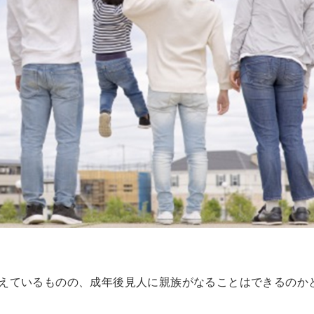
misono
秀樹高川
2026-06-15
2025-10-0
おすすめしません。
この度は、大
人を物や金としか見ていない。
と言うより、
最初は丁寧な対応で良い顔してるから
お願い致しま
騙されました。気をつけて。
２年前に、母
業務委託や非正規で従業員数を水増し
ポートして来
続きを読む
続きを読む
えているものの、成年後見人に親族がなることはできるのか
して表面を取り繕って使い捨て。そん
母が施設に入
な会社は成長しないですよ。
多くなり、様