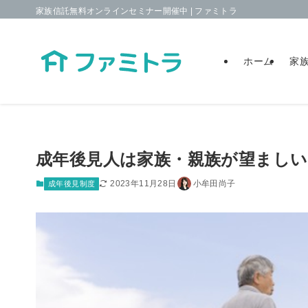
家族信託無料オンラインセミナー開催中 | ファミトラ
ホーム
家
成年後見人は家族・親族が望まし
2023年11月28日
小牟田尚子
成年後見制度