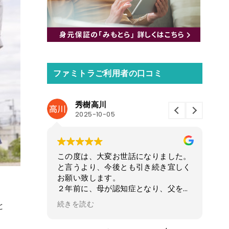
ファミトラご利用者の口コミ
えき
5
2025-04-23
変お世話になりました。
この度は大変お世話になりました。
今後とも引き続き宜しく
口座開設、口座入金まで終了しまし
す。
た。ありがとうございました。
が認知症となり、父をサ
今後どなたかの参考になればと思い
ましたが、父も廃業し、
稿させて頂きます。
続きを読む
と
ってからは父も物忘れが
父を亡くし10年以上1人で頑張って
々な出来事がおきまし
た80代の母が入院し物忘れがある