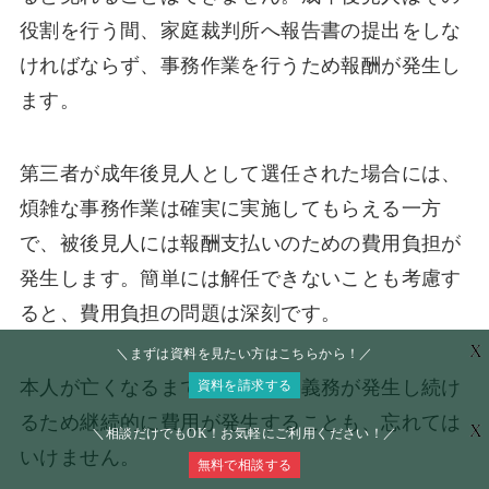
役割を行う間、家庭裁判所へ報告書の提出をしな
ければならず、事務作業を行うため報酬が発生し
ます。
第三者が成年後見人として選任された場合には、
煩雑な事務作業は確実に実施してもらえる一方
で、被後見人には報酬支払いのための費用負担が
発生します。簡単には解任できないことも考慮す
ると、費用負担の問題は深刻です。
X
＼まずは資料を見たい方はこちらから！／
本人が亡くなるまでは、報告の義務が発生し続け
資料を請求する
るため継続的に費用が発生することも、忘れては
X
＼相談だけでもOK！お気軽にご利用ください！／
いけません。
無料で相談する