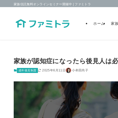
家族信託無料オンラインセミナー開催中 | ファミトラ
ホーム
家
家族が認知症になったら後見人は
2025年6月11日
小牟田尚子
成年後見制度