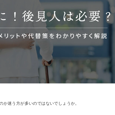
misono
2026-06-15
おすすめしません。
人を物や金としか見ていな
最初は丁寧な対応で良い顔
騙されました。気をつけて
業務委託や非正規で従業員
続きを読む
のか迷う方が多いのではないでしょうか。
して表面を取り繕って使い
な会社は成長しないですよ