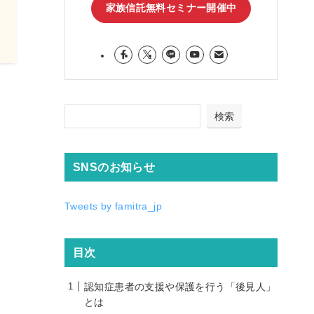
家族信託無料セミナー開催中
りま
物忘
すが
ら少
があ
は思
のリ
長生
検索
す。
SNSのお知らせ
Tweets by famitra_jp
目次
認知症患者の支援や保護を行う「後見人」
とは