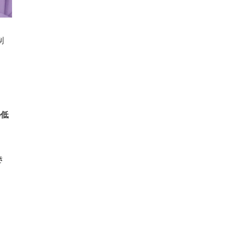
制
の低
き