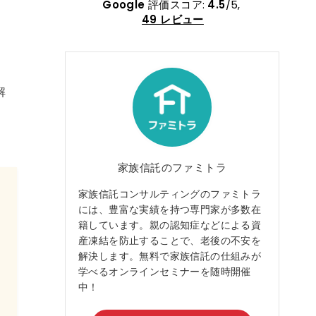
小してるか
た。昨年末からは通院や介護申請等の
と…
Google
評価スコア:
4.5
/5,
る会社では
手続きで色々な方に助けて頂きまし
前も
49 レビュー
た。
会話
しかしながら、親の資産管理について
設の
は中々進められない状況でしたが、家
の預
族信託を知りファミトラさんにご相談
結に
させて頂くことになりました。
知り
解
当初は半信半疑の所もありましたが、
どう
特にご担当頂いた阿部様には、些細な
高そ
疑問にも、家族間の問題にも一つ一つ
る所
丁寧な対応を頂き、進めて行ける確信
ファ
を持つ事が出来ました。本当にありが
求、
家族信託のファミトラ
とうございました。
伺い
家族信託コンサルティングのファミトラ
ご相談から２ヶ月余りで家族信託も成
する
立し、不安を一掃することが出来まし
女性
には、豊富な実績を持つ専門家が多数在
た。何より、いつでも相談できる心強
お答
籍しています。親の認知症などによる資
い味方がファミトラさんであり、これ
も抑
産凍結を防止することで、老後の不安を
までご担当頂いた皆様です。繰り返し
認知
解決します。無料で家族信託の仕組みが
になりますが、今後ともどうぞ宜しく
進め
学べるオンラインセミナーを随時開催
お願い致します。
言う
中！
担当
かっ