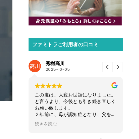
ファミトラご利用者の口コミ
秀樹高川
2025-10-05
この度は、大変お世話になりました。
この
い。
と言うより、今後とも引き続き宜しく
口座
してるから
お願い致します。
た。
。
２年前に、母が認知症となり、父をサ
今後
数を水増し
ポートして来ましたが、父も廃業し、
稿さ
続きを読む
続き
捨て。そん
母が施設に入ってからは父も物忘れが
父を
。
多くなり、様々な出来事がおきまし
た8