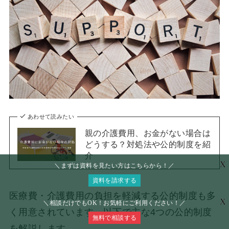
あわせて読みたい
親の介護費用、お金がない場合は
どうする？対処法や公的制度を紹
介
X
＼まずは資料を見たい方はこちらから！／
資料を請求する
医療費・介護費用の負担を軽減する公的制度も多
X
＼相談だけでもOK！お気軽にご利用ください！／
く用意されています。以下で主な4つの公的制度
無料で相談する
を解説します。